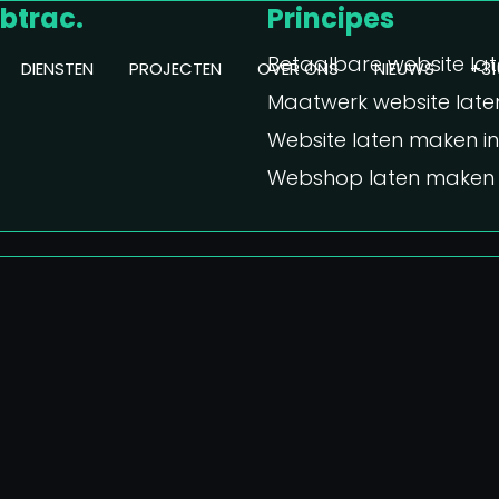
btrac.
Principes
Betaalbare website la
DIENSTEN
PROJECTEN
OVER ONS
NIEUWS
+31
Maatwerk website lat
Website laten maken in
Webshop laten maken i