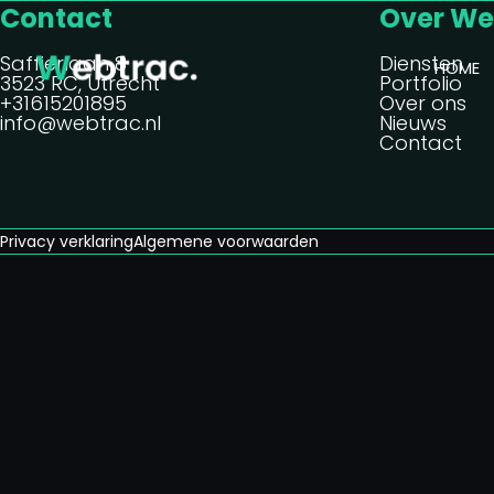
Contact
Over We
Saffierlaan 8
Diensten
HOME
3523 RC, Utrecht
Portfolio
+31615201895
Over ons
info@webtrac.nl
Nieuws
Contact
Privacy verklaring
Algemene voorwaarden
Home
Diensten