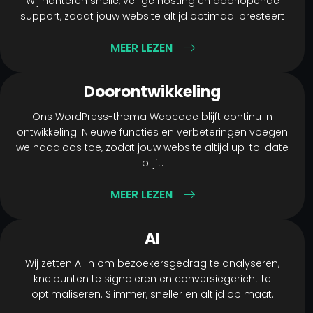
Wij hanteren snelle, veilige hosting en doorlopende
support, zodat jouw website altijd optimaal presteert
Home
MEER LEZEN
Diensten
Doorontwikkeling
Projecten
Ons WordPress-thema Webcode blijft continu in
ontwikkeling. Nieuwe functies en verbeteringen voegen
Over ons
we naadloos toe, zodat jouw website altijd up-to-date
blijft.
Nieuws
MEER LEZEN
Contact
AI
Wij zetten AI in om bezoekersgedrag te analyseren,
knelpunten te signaleren en conversiegericht te
optimaliseren. Slimmer, sneller en altijd op maat.