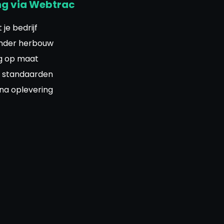
ng via Webtrac
je bedrijf
onder herbouw
ng op maat
 standaarden
na oplevering