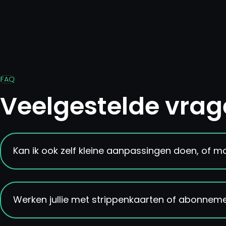
FAQ
Veelgestelde vra
Kan ik ook zelf kleine aanpassingen doen, of moet
Je kunt zelf content aanpassen via het gebruiks
Voor nieuwe functionaliteit of uitbreiding staan 
Werken jullie met strippenkaarten of abonnem
afroep.