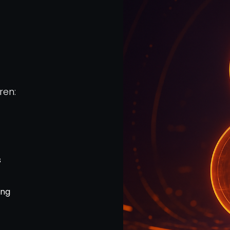
ren:
s
ing