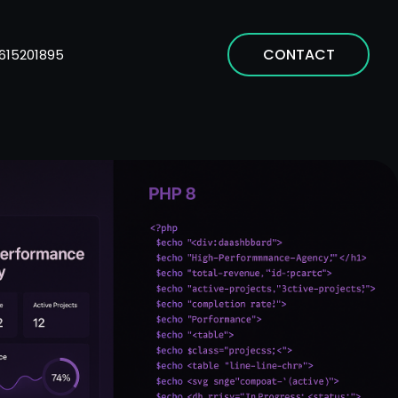
CONTACT
615201895