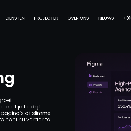
DIENSTEN
PROJECTEN
OVER ONS
NIEUWS
+31
ng
groei
 met je bedrijf
a pagina’s of slimme
te continu verder te