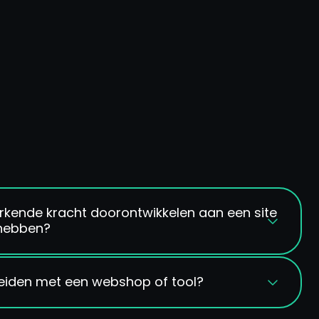
rkende kracht doorontwikkelen aan een site
 hebben?
hnische kwaliteit. We bekijken graag of jouw
tbreiden met een webshop of tool?
s voor duurzame doorontwikkeling.