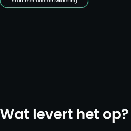
Start met doorontwikkeling
Home
Diensten
Wat levert het op?
Projecten
Over ons