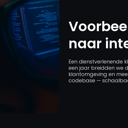
Voorbeel
naar int
Een dienstverlenende 
een jaar breidden we d
klantomgeving en meer
codebase — schaalbaar