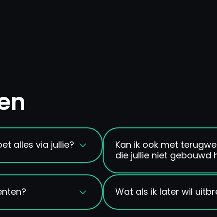
gen
 alles via jullie?
Kan ik ook met terugwe
die jullie niet gebouwd
vriendelijke CMS.
wij voor je klaar, op
Dat hangt af van de tec
enten?
Wat als ik later wil ui
huidige site geschikt i