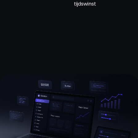
Home
tijdswinst
Diensten
Projecten
Over ons
Nieuws
Contact