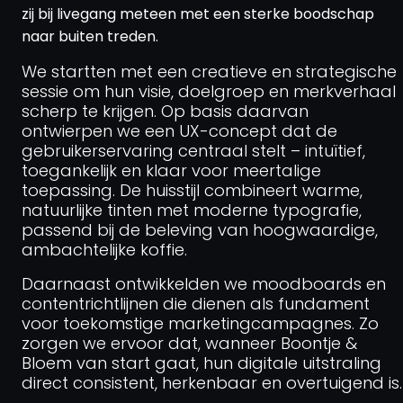
Home
zij bij livegang meteen met een sterke boodschap
naar buiten treden.
Diensten
We startten met een creatieve en strategische
sessie om hun visie, doelgroep en merkverhaal
Projecten
scherp te krijgen. Op basis daarvan
ontwierpen we een UX-concept dat de
Over ons
gebruikerservaring centraal stelt – intuïtief,
toegankelijk en klaar voor meertalige
Nieuws
toepassing. De huisstijl combineert warme,
natuurlijke tinten met moderne typografie,
passend bij de beleving van hoogwaardige,
Contact
ambachtelijke koffie.
Daarnaast ontwikkelden we moodboards en
contentrichtlijnen die dienen als fundament
voor toekomstige marketingcampagnes. Zo
zorgen we ervoor dat, wanneer Boontje &
Bloem van start gaat, hun digitale uitstraling
direct consistent, herkenbaar en overtuigend is.