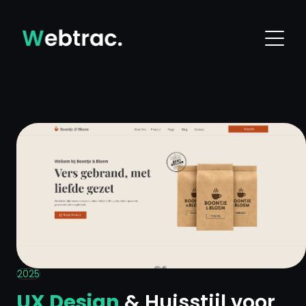
2025
UX Design
& Huisstijl voor