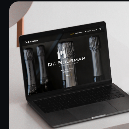
Home
Diensten
Projecten
Over ons
Nieuws
Contact