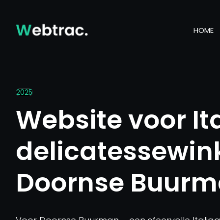
HOME
2025
Website voor It
delicatessewin
Doornse Buur