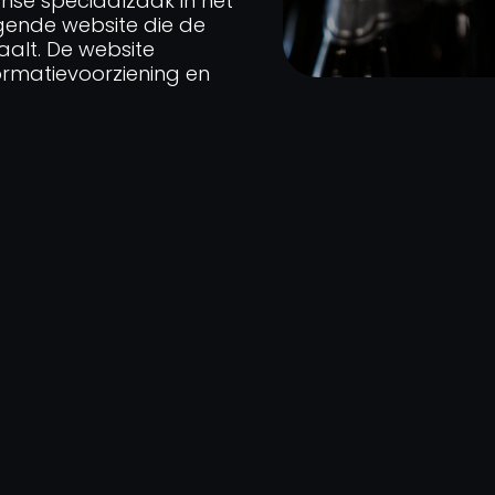
nse speciaalzaak in het
gende website die de
aalt. De website
ormatievoorziening en