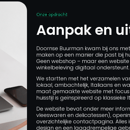
Onze opdracht
Aanpak en ui
Doornse Buurman kwam bij ons met 
maken op een manier die past bij hu
Geen webshop – maar een website di
winkelbeleving digitaal ondersteunt.
We startten met het verzamelen va
lokaal, ambachtelijk, Italiaans en
maat gemaakte website met focus o
huisstijl is geïnspireerd op klassie
De website bevat onder meer informa
vleeswaren en delicatessen), openin
overzichtelijke contactpagina. Alle
design en een laagdrempelige gebru