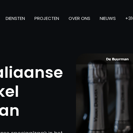
DIENSTEN
PROJECTEN
OVER ONS
NIEUWS
+31
aliaanse
kel
man