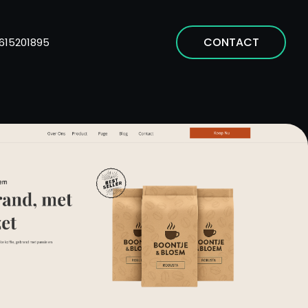
CONTACT
615201895