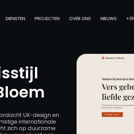
DIENSTEN
PROJECTEN
OVER ONS
NIEUWS
+31
sstijl
 Bloem
oordacht UX-design en
omstige internationale
icht zich op duurzame